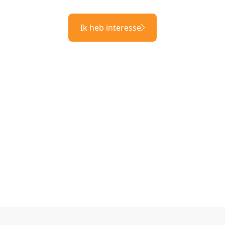
Ik heb interesse