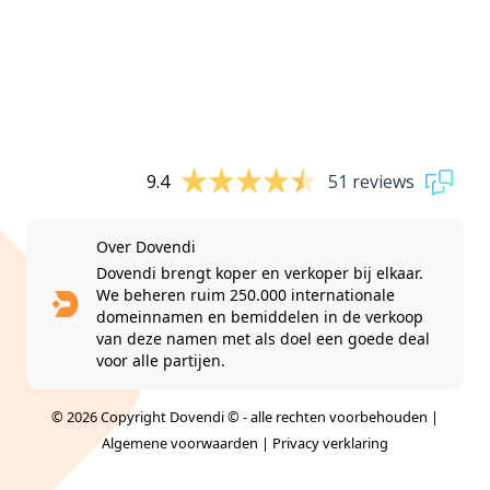
9.4
51 reviews
Over Dovendi
Dovendi brengt koper en verkoper bij elkaar.
We beheren ruim 250.000 internationale
domeinnamen en bemiddelen in de verkoop
van deze namen met als doel een goede deal
voor alle partijen.
© 2026 Copyright Dovendi © - alle rechten voorbehouden |
Algemene voorwaarden
|
Privacy verklaring