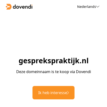
Nederlands
gesprekspraktijk.nl
Deze domeinnaam is te koop via Dovendi
Ik heb interesse